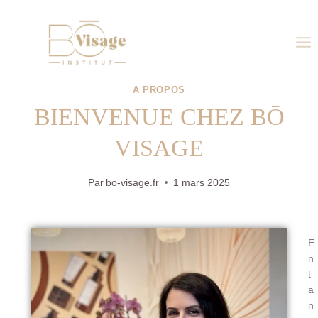
A PROPOS
BIENVENUE CHEZ BŌ
VISAGE
Par
bō-visage.fr
1 mars 2025
E
n
t
a
n