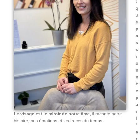
t
q
u
e
p
a
s
s
i
o
n
n
é
e
p
a
r
Le visage est le miroir de notre âme,
il raconte notre
l
histoire, nos émotions et les traces du temps.
’
a
r