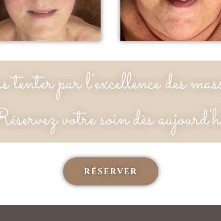
 tenter par l’excellence des mass
éservez votre soin dès aujourd’h
RÉSERVER