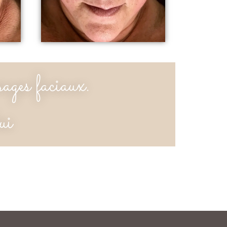
ages faciaux.
ui