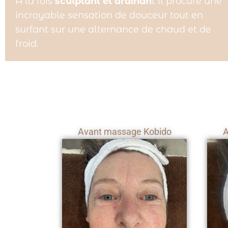
À la fois
sculptant et drainan
t il procure une
incroyable sensation de douceur tout en
surfant sur une alternance de chaud et de
froid.
Avant massage Kobido
A