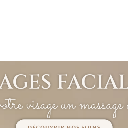
AGES FACIAL
otre visage un massage 
DÉCOUVRIR NOS SOINS