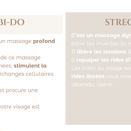
BI-DO
STRE
C’est un massage dyn
t un massage
profond
étirer les muscles du v
Il
libère l
es tensions
d
e de ce massage
à
repulper les rides d
mées,
stimulent la
Les traits du visage s
 échanges cellulaires
rides lissées
vous ress
détendu, libéré.
et procure une
otre visage est