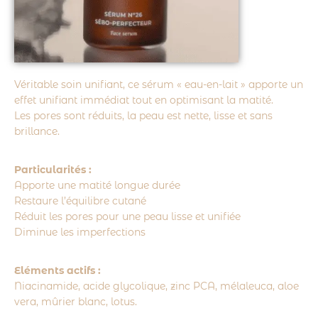
Véritable soin unifiant, ce sérum « eau-en-lait » apporte un
effet unifiant immédiat tout en optimisant la matité.
Les pores sont réduits, la peau est nette, lisse et sans
brillance.
Particularités :
Apporte une matité longue durée
Restaure l’équilibre cutané
Réduit les pores pour une peau lisse et unifiée
Diminue les imperfections
Eléments actifs :
Niacinamide, acide glycolique, zinc PCA, mélaleuca, aloe
vera, mûrier blanc, lotus.